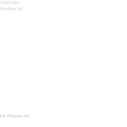
echnischen
lienhaus bis
tät Zuhause ist!