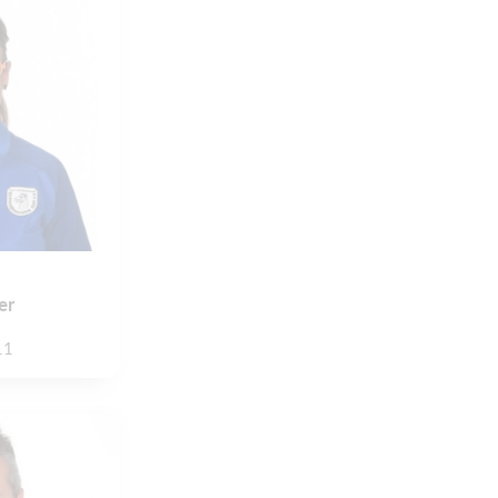
er
11